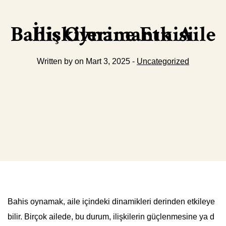
Bahis Oynamanın Aile İlişkilerine Etkisi
Written by on Mart 3, 2025 -
Uncategorized
Bahis oynamak, aile içindeki dinamikleri derinden etkileye
bilir. Birçok ailede, bu durum, ilişkilerin güçlenmesine ya d