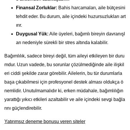
Finansal Zorluklar:
Bahis harcamaları, aile bütçesini
tehdit eder. Bu durum, aile içindeki huzursuzlukları art
ırır.
Duygusal Yük:
Aile üyeleri, bağımlı bireyin davranışl
arı nedeniyle sürekli bir stres altında kalabilir.
Bağımlılık, sadece bireyi değil, tüm aileyi etkileyen bir duru
mdur. Uzun vadede, bu sorunlar çözülmediğinde aile ilişkil
eri ciddi şekilde zarar görebilir. Ailelerin, bu tür durumlarla
başa çıkabilmesi için profesyonel destek alması oldukça ö
nemlidir. Unutulmamalıdır ki, erken müdahale, bağımlılığın
yarattığı yıkıcı etkileri azaltabilir ve aile içindeki sevgi bağla
rını güçlendirebilir.
Yatırımsız deneme bonusu veren siteler