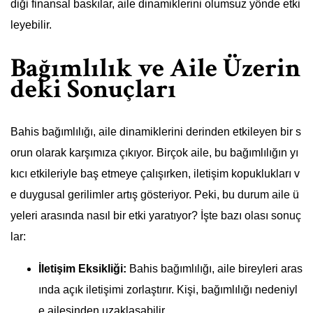
diği finansal baskılar, aile dinamiklerini olumsuz yönde etki
leyebilir.
Bağımlılık ve Aile Üzerin
deki Sonuçları
Bahis bağımlılığı, aile dinamiklerini derinden etkileyen bir s
orun olarak karşımıza çıkıyor. Birçok aile, bu bağımlılığın yı
kıcı etkileriyle baş etmeye çalışırken, iletişim kopuklukları v
e duygusal gerilimler artış gösteriyor. Peki, bu durum aile ü
yeleri arasında nasıl bir etki yaratıyor? İşte bazı olası sonuç
lar:
İletişim Eksikliği:
Bahis bağımlılığı, aile bireyleri aras
ında açık iletişimi zorlaştırır. Kişi, bağımlılığı nedeniyl
e ailesinden uzaklaşabilir.