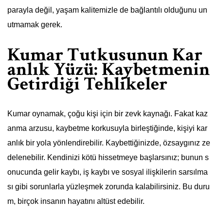
parayla değil, yaşam kalitemizle de bağlantılı olduğunu un
utmamak gerek.
Kumar Tutkusunun Kar
anlık Yüzü: Kaybetmenin
Getirdiği Tehlikeler
Kumar oynamak, çoğu kişi için bir zevk kaynağı. Fakat kaz
anma arzusu, kaybetme korkusuyla birleştiğinde, kişiyi kar
anlık bir yola yönlendirebilir. Kaybettiğinizde, özsaygınız ze
delenebilir. Kendinizi kötü hissetmeye başlarsınız; bunun s
onucunda gelir kaybı, iş kaybı ve sosyal ilişkilerin sarsılma
sı gibi sorunlarla yüzleşmek zorunda kalabilirsiniz. Bu duru
m, birçok insanın hayatını altüst edebilir.