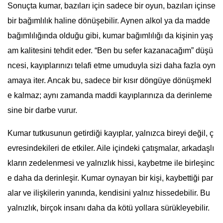
Sonuçta kumar, bazıları için sadece bir oyun, bazıları içinse
bir bağımlılık haline dönüşebilir. Aynen alkol ya da madde
bağımlılığında olduğu gibi, kumar bağımlılığı da kişinin yaş
am kalitesini tehdit eder. “Ben bu sefer kazanacağım” düşü
ncesi, kayıplarınızı telafi etme umuduyla sizi daha fazla oyn
amaya iter. Ancak bu, sadece bir kısır döngüye dönüşmekl
e kalmaz; aynı zamanda maddi kayıplarınıza da derinleme
sine bir darbe vurur.
Kumar tutkusunun getirdiği kayıplar, yalnızca bireyi değil, ç
evresindekileri de etkiler. Aile içindeki çatışmalar, arkadaşlı
kların zedelenmesi ve yalnızlık hissi, kaybetme ile birleşinc
e daha da derinleşir. Kumar oynayan bir kişi, kaybettiği par
alar ve ilişkilerin yanında, kendisini yalnız hissedebilir. Bu
yalnızlık, birçok insanı daha da kötü yollara sürükleyebilir.