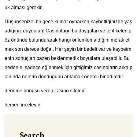
uk alması gerekir.
Düşünsenize, bir gece kumar oynarken kaybettiğinizde yaş
adığınız duyguları! Casinoların bu duyguları ve tehlikeleri g
öz önünde bulundurarak hangi önlemleri aldığını merak et
mek son derece doğal. Her şeyin bir bedeli var ve kaybetm
enin sonuçları bazen beklenmedik boyutlara ulaşabilir. Bu
nedenle, sadece eğlenmek için gittiğimiz casinoların arka p
lanında nelerin döndüğünü anlamak önemli bir adımdır.
deneme bonusu veren casino siteleri
hemen inceleyin
Search