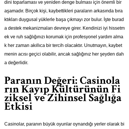
dini toparlaması ve yeniden denge bulması için önemli bir
aşamadır. Birçok kişi, kaybettikleri paraların arkasında bıra
ktıkları duygusal yüklerle başa çıkmayı zor bulur. İşte burad
a destek mekanizmaları devreye girer. Kendinizi iyi hissetm
ek ve ruh sağlığınızı korumak için profesyonel yardım alma
k her zaman akıllıca bir tercih olacaktır. Unutmayın, kaybet
menin acısı geçici olabilir, ancak sağlığınız her şeyden dah
a değerlidir.
Paranın Değeri: Casinola
rın Kayıp Kültürünün Fi
ziksel ve Zihinsel Sağlığa
Etkisi
Casinolar, paranın büyük oyunlar oynandığı yerler olarak bi