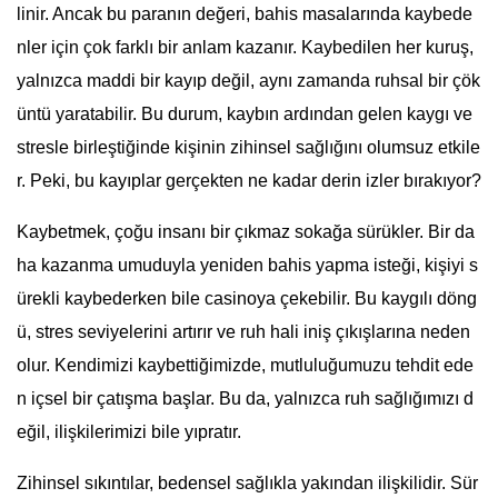
linir. Ancak bu paranın değeri, bahis masalarında kaybede
nler için çok farklı bir anlam kazanır. Kaybedilen her kuruş,
yalnızca maddi bir kayıp değil, aynı zamanda ruhsal bir çök
üntü yaratabilir. Bu durum, kaybın ardından gelen kaygı ve
stresle birleştiğinde kişinin zihinsel sağlığını olumsuz etkile
r. Peki, bu kayıplar gerçekten ne kadar derin izler bırakıyor?
Kaybetmek, çoğu insanı bir çıkmaz sokağa sürükler. Bir da
ha kazanma umuduyla yeniden bahis yapma isteği, kişiyi s
ürekli kaybederken bile casinoya çekebilir. Bu kaygılı döng
ü, stres seviyelerini artırır ve ruh hali iniş çıkışlarına neden
olur. Kendimizi kaybettiğimizde, mutluluğumuzu tehdit ede
n içsel bir çatışma başlar. Bu da, yalnızca ruh sağlığımızı d
eğil, ilişkilerimizi bile yıpratır.
Zihinsel sıkıntılar, bedensel sağlıkla yakından ilişkilidir. Sür