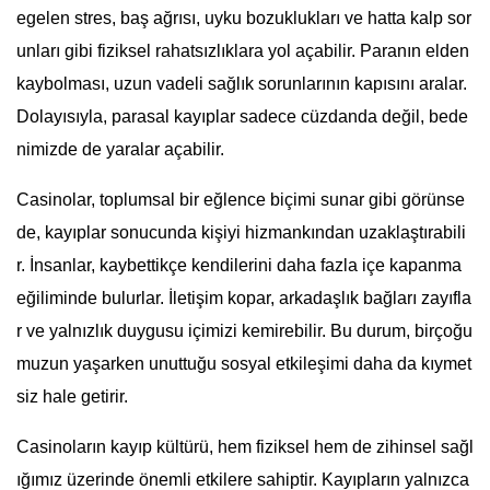
egelen stres, baş ağrısı, uyku bozuklukları ve hatta kalp sor
unları gibi fiziksel rahatsızlıklara yol açabilir. Paranın elden
kaybolması, uzun vadeli sağlık sorunlarının kapısını aralar.
Dolayısıyla, parasal kayıplar sadece cüzdanda değil, bede
nimizde de yaralar açabilir.
Casinolar, toplumsal bir eğlence biçimi sunar gibi görünse
de, kayıplar sonucunda kişiyi hizmankından uzaklaştırabili
r. İnsanlar, kaybettikçe kendilerini daha fazla içe kapanma
eğiliminde bulurlar. İletişim kopar, arkadaşlık bağları zayıfla
r ve yalnızlık duygusu içimizi kemirebilir. Bu durum, birçoğu
muzun yaşarken unuttuğu sosyal etkileşimi daha da kıymet
siz hale getirir.
Casinoların kayıp kültürü, hem fiziksel hem de zihinsel sağl
ığımız üzerinde önemli etkilere sahiptir. Kayıpların yalnızca