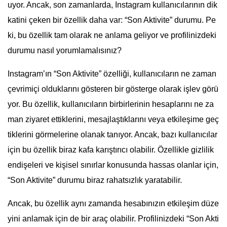
uyor. Ancak, son zamanlarda, Instagram kullanıcılarının dik
katini çeken bir özellik daha var: “Son Aktivite” durumu. Pe
ki, bu özellik tam olarak ne anlama geliyor ve profilinizdeki
durumu nasıl yorumlamalısınız?
Instagram’ın “Son Aktivite” özelliği, kullanıcıların ne zaman
çevrimiçi olduklarını gösteren bir gösterge olarak işlev görü
yor. Bu özellik, kullanıcıların birbirlerinin hesaplarını ne za
man ziyaret ettiklerini, mesajlaştıklarını veya etkileşime geç
tiklerini görmelerine olanak tanıyor. Ancak, bazı kullanıcılar
için bu özellik biraz kafa karıştırıcı olabilir. Özellikle gizlilik
endişeleri ve kişisel sınırlar konusunda hassas olanlar için,
“Son Aktivite” durumu biraz rahatsızlık yaratabilir.
Ancak, bu özellik aynı zamanda hesabınızın etkileşim düze
yini anlamak için de bir araç olabilir. Profilinizdeki “Son Akti