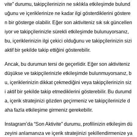
vite” durumu, takipçilerinizin ne sıklıkla etkileşimde bulund
uğunu ve içeriklerinize ne kadar ilgi gösterdiklerini göstere
n bir gösterge olabilir. Eğer son aktiviteniz sık sık güncellen
iyor ve takipçilerinizle sürekli etkileşimde bulunuyorsanız,
bu, içeriklerinizin ilgi çekici olduğunu ve takipçilerinizin sizi
aktif bir şekilde takip ettiğini gösterebilir.
Ancak, bu durumun tersi de geçerlidir. Eğer son aktiviteniz
düşükse ve takipçilerinizle etkileşimde bulunmuyorsanız, b
u, içeriklerinizin dikkat çekmediğini veya takipçilerinizin siz
i aktif bir şekilde takip etmediklerini gösterebilir. Bu durumd
a, içerik stratejinizi gözden geçirmeniz ve takipçilerinizle d
aha fazla etkileşime girmeniz gerekebilir.
Instagram’da “Son Aktivite” durumu, profilinizin etkileşim dü
zeyini anlamanıza ve içerik stratejinizi şekillendirmenize ya