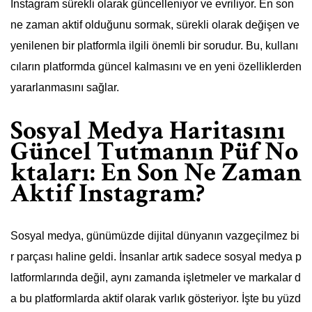
Instagram sürekli olarak güncelleniyor ve evriliyor. En son
ne zaman aktif olduğunu sormak, sürekli olarak değişen ve
yenilenen bir platformla ilgili önemli bir sorudur. Bu, kullanı
cıların platformda güncel kalmasını ve en yeni özelliklerden
yararlanmasını sağlar.
Sosyal Medya Haritasını
Güncel Tutmanın Püf No
ktaları: En Son Ne Zaman
Aktif Instagram?
Sosyal medya, günümüzde dijital dünyanın vazgeçilmez bi
r parçası haline geldi. İnsanlar artık sadece sosyal medya p
latformlarında değil, aynı zamanda işletmeler ve markalar d
a bu platformlarda aktif olarak varlık gösteriyor. İşte bu yüzd