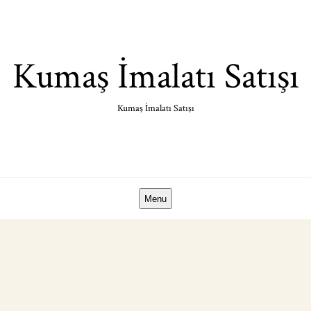
Skip
to
content
Kumaş İmalatı Satışı
Kumaş İmalatı Satışı
Menu