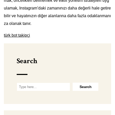
mak, öncelikleri belirlemek ve etkili yönetim stratejileri uyg
ulamak, Instagram’daki zamanınızı daha değerli hale getire
bilir ve hayatınızın diğer alanlarına daha fazla odaklanmanı
za olanak tanır.
türk bot takipçi
Search