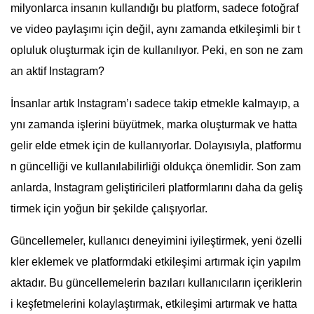
milyonlarca insanın kullandığı bu platform, sadece fotoğraf
ve video paylaşımı için değil, aynı zamanda etkileşimli bir t
opluluk oluşturmak için de kullanılıyor. Peki, en son ne zam
an aktif Instagram?
İnsanlar artık Instagram’ı sadece takip etmekle kalmayıp, a
ynı zamanda işlerini büyütmek, marka oluşturmak ve hatta
gelir elde etmek için de kullanıyorlar. Dolayısıyla, platformu
n güncelliği ve kullanılabilirliği oldukça önemlidir. Son zam
anlarda, Instagram geliştiricileri platformlarını daha da geliş
tirmek için yoğun bir şekilde çalışıyorlar.
Güncellemeler, kullanıcı deneyimini iyileştirmek, yeni özelli
kler eklemek ve platformdaki etkileşimi artırmak için yapılm
aktadır. Bu güncellemelerin bazıları kullanıcıların içeriklerin
i keşfetmelerini kolaylaştırmak, etkileşimi artırmak ve hatta