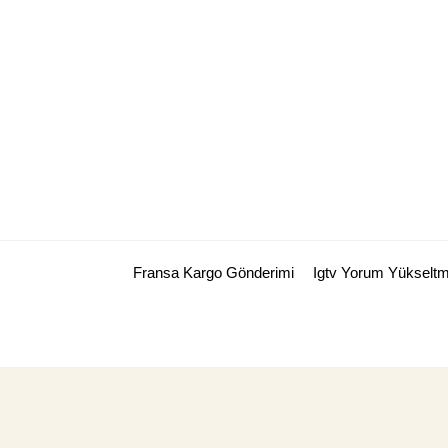
Skip
to
content
Fransa Kargo Gönderimi
Igtv Yorum Yükselt