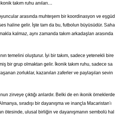
ikonik takım ruhu anıları…
 oyuncular arasında muhteşem bir koordinasyon ve eşgüd
r ses haline gelir. İşte tam da bu, futbolun büyüsüdür. Saha
makla kalmaz, aynı zamanda takım arkadaşları arasında
nın temelini oluşturur. İyi bir takım, sadece yetenekli bire
iş bir grup olmaktan gelir. İkonik takım ruhu, sadece sa
 yaşanan zorluklar, kazanılan zaferler ve paylaşılan sevin
nun zirveye çıktığı anlardır. Belki de en ikonik örneklerde
Almanya, sıradışı bir dayanışma ve inançla Macaristan'ı
nun ötesinde, ulusal birliğin ve dayanışmanın sembolü hal