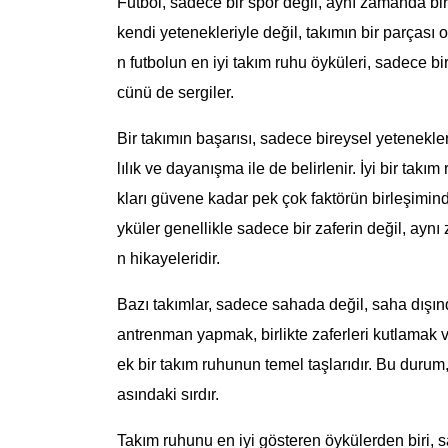
Futbol, sadece bir spor değil, aynı zamanda bir
kendi yetenekleriyle değil, takımın bir parçası
n futbolun en iyi takım ruhu öyküleri, sadece
cünü de sergiler.
Bir takımın başarısı, sadece bireysel yetenekl
lılık ve dayanışma ile de belirlenir. İyi bir takı
kları güvene kadar pek çok faktörün birleşimin
yküler genellikle sadece bir zaferin değil, ayn
n hikayeleridir.
Bazı takımlar, sadece sahada değil, saha dışında
antrenman yapmak, birlikte zaferleri kutlamak v
ek bir takım ruhunun temel taşlarıdır. Bu durum,
asındaki sırdır.
Takım ruhunu en iyi gösteren öykülerden biri,