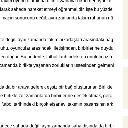
 takım oyunu olarak da bilinir. Sahaya çıkan her oyuncu,
 olarak sahada hareket etmeyi öğrenmelidir. İşte bu yüzde
 bir maçın sonucunu değil, aynı zamanda takım ruhunun gü
erle değil, aynı zamanda takım arkadaşları arasındaki bağ
m ruhu, oyuncular arasındaki iletişimden, birbirlerine duydu
den doğar. Bu nedenle, futbol tarihindeki en unutulmaz ö
ı zamanda birlikte yaşanan zorlukların üstesinden gelmeni
 da bir araya gelerek eşsiz bir bağ oluştururlar. Birlikte
e birlikte zor zamanlarda birbirlerine destek olmak, gerç
 futbol tarihindeki birçok efsanevi takımın başarısının ark
 sadece sahada değil, aynı zamanda saha dışında da birbi