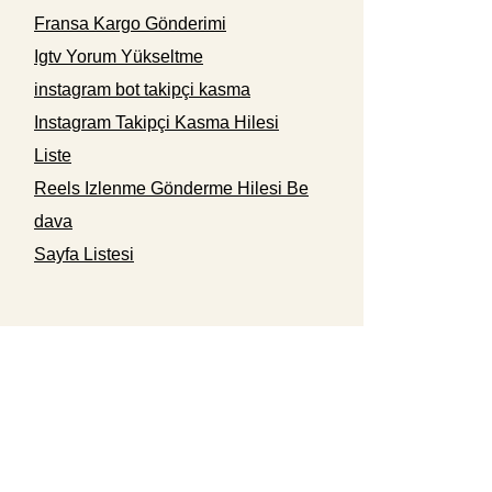
Fransa Kargo Gönderimi
Igtv Yorum Yükseltme
instagram bot takipçi kasma
Instagram Takipçi Kasma Hilesi
Liste
Reels Izlenme Gönderme Hilesi Be
dava
Sayfa Listesi