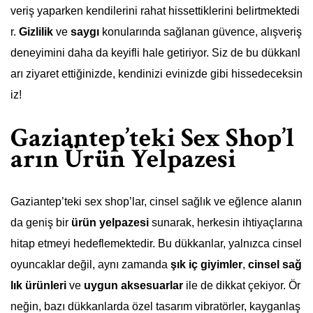
veriş yaparken kendilerini rahat hissettiklerini belirtmektedi
r.
Gizlilik
ve
saygı
konularında sağlanan güvence, alışveriş
deneyimini daha da keyifli hale getiriyor. Siz de bu dükkanl
arı ziyaret ettiğinizde, kendinizi evinizde gibi hissedeceksin
iz!
Gaziantep’teki Sex Shop’l
arın Ürün Yelpazesi
Gaziantep’teki sex shop’lar, cinsel sağlık ve eğlence alanın
da geniş bir
ürün yelpazesi
sunarak, herkesin ihtiyaçlarına
hitap etmeyi hedeflemektedir. Bu dükkanlar, yalnızca cinsel
oyuncaklar değil, aynı zamanda
şık iç giyimler
,
cinsel sağ
lık ürünleri
ve
uygun aksesuarlar
ile de dikkat çekiyor. Ör
neğin, bazı dükkanlarda özel tasarım vibratörler, kayganlaş