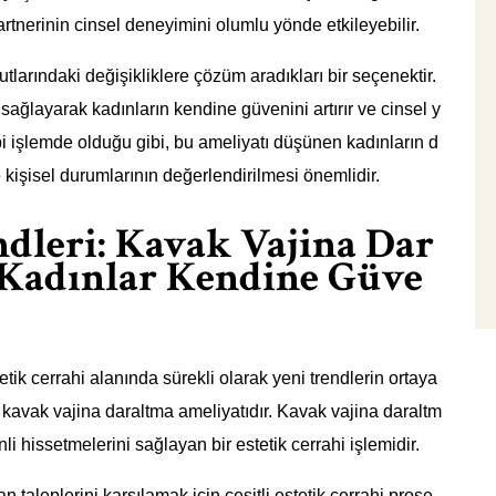
rtnerinin cinsel deneyimini olumlu yönde etkileyebilir.
tlarındaki değişikliklere çözüm aradıkları bir seçenektir.
 sağlayarak kadınların kendine güvenini artırır ve cinsel y
bi işlemde olduğu gibi, bu ameliyatı düşünen kadınların d
 kişisel durumlarının değerlendirilmesi önemlidir.
ndleri: Kavak Vajina Dar
 Kadınlar Kendine Güve
etik cerrahi alanında sürekli olarak yeni trendlerin ortaya
 kavak vajina daraltma ameliyatıdır. Kavak vajina daraltm
li hissetmelerini sağlayan bir estetik cerrahi işlemidir.
taleplerini karşılamak için çeşitli estetik cerrahi prose