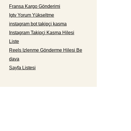
Fransa Kargo Gönderimi
Igtv Yorum Yükseltme
instagram bot takipçi kasma
Instagram Takipçi Kasma Hilesi
Liste
Reels Izlenme Gönderme Hilesi Be
dava
Sayfa Listesi