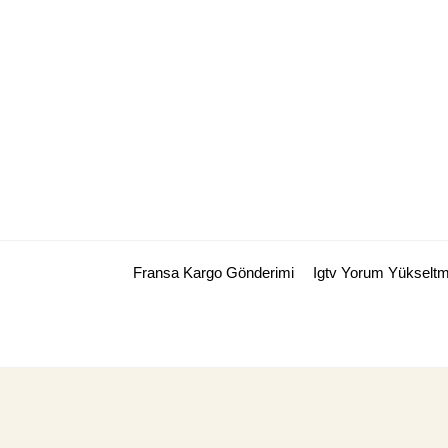
Skip
to
content
Fransa Kargo Gönderimi
Igtv Yorum Yükselt