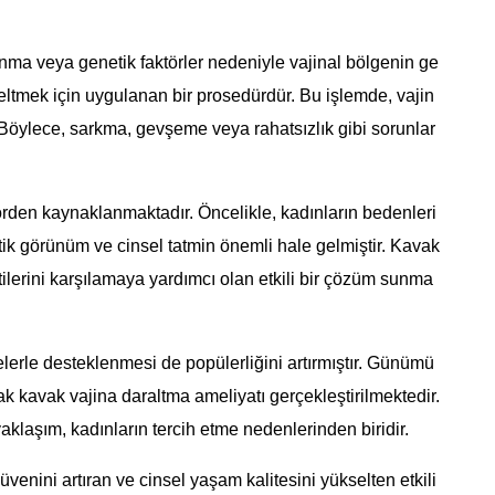
nma veya genetik faktörler nedeniyle vajinal bölgenin ge
ltmek için uygulanan bir prosedürdür. Bu işlemde, vajin
ılır. Böylece, sarkma, gevşeme veya rahatsızlık gibi sorunlar
törden kaynaklanmaktadır. Öncelikle, kadınların bedenleri
Estetik görünüm ve cinsel tatmin önemli hale gelmiştir. Kavak
tilerini karşılamaya yardımcı olan etkili bir çözüm sunma
elerle desteklenmesi de popülerliğini artırmıştır. Günümü
ak kavak vajina daraltma ameliyatı gerçekleştirilmektedir.
aklaşım, kadınların tercih etme nedenlerinden biridir.
venini artıran ve cinsel yaşam kalitesini yükselten etkili