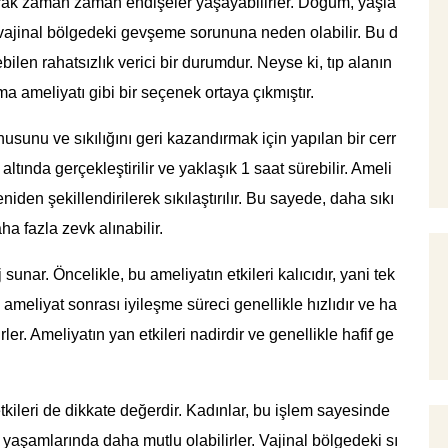
 olarak zaman zaman endişeler yaşayabilirler. Doğum, yaşla
, vajinal bölgedeki gevşeme sorununa neden olabilir. Bu d
bilen rahatsızlık verici bir durumdur. Neyse ki, tıp alanın
a ameliyatı gibi bir seçenek ortaya çıkmıştır.
usunu ve sıkılığını geri kazandırmak için yapılan bir cerr
altında gerçekleştirilir ve yaklaşık 1 saat sürebilir. Ameli
iden şekillendirilerek sıkılaştırılır. Bu sayede, daha sıkı
aha fazla zevk alınabilir.
unar. Öncelikle, bu ameliyatın etkileri kalıcıdır, yani tek
, ameliyat sonrası iyileşme süreci genellikle hızlıdır ve ha
ler. Ameliyatın yan etkileri nadirdir ve genellikle hafif ge
tkileri de dikkate değerdir. Kadınlar, bu işlem sayesinde
l yaşamlarında daha mutlu olabilirler. Vajinal bölgedeki sı