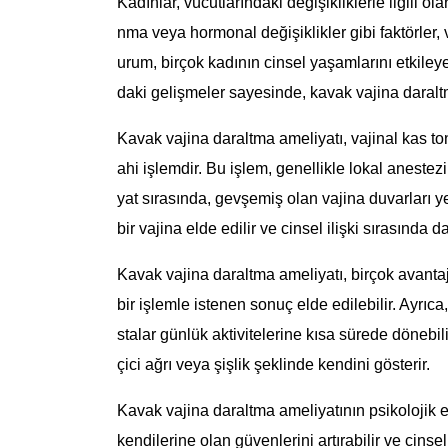
Kadınlar, vücutlarındaki değişikliklerle ilgili
nma veya hormonal değişiklikler gibi faktörler
urum, birçok kadının cinsel yaşamlarını etkileye
daki gelişmeler sayesinde, kavak vajina daraltm
Kavak vajina daraltma ameliyatı, vajinal kas ton
ahi işlemdir. Bu işlem, genellikle lokal anestezi 
yat sırasında, gevşemiş olan vajina duvarları yen
bir vajina elde edilir ve cinsel ilişki sırasında d
Kavak vajina daraltma ameliyatı, birçok avantaj s
bir işlemle istenen sonuç elde edilebilir. Ayrıca
stalar günlük aktivitelerine kısa sürede dönebilir
çici ağrı veya şişlik şeklinde kendini gösterir.
Kavak vajina daraltma ameliyatının psikolojik e
kendilerine olan güvenlerini artırabilir ve cinse