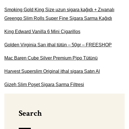
Smoking Gold King Size uzun sigara kağıdı + Zıvanalı
Greengo Slim Rolls Super Fine Sigara Sarma Kağıdı
King Edward Vanilla 6 Mini Cigarillos
Golden Virginia Sarı ithal tütün – 50gr – FREESHOP
Mac Baren Cube Silver Premium Pipo Tütünü
Harvest Superslim Original ithal sigara Satın Al
Gizeh Slim Poşet Sigara Sarma Filtresi
Search