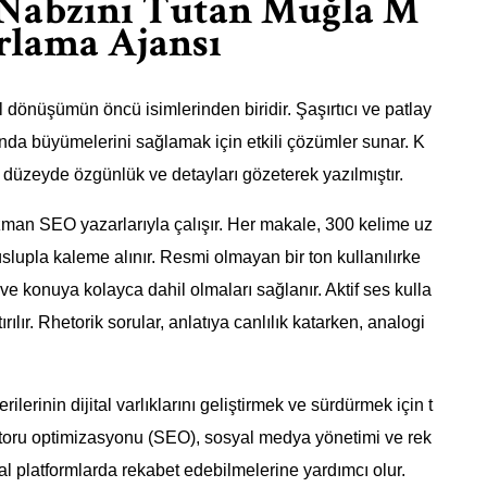
Nabzını Tutan Muğla M
arlama Ajansı
l dönüşümün öncü isimlerinden biridir. Şaşırtıcı ve patlay
 alanda büyümelerini sağlamak için etkili çözümler sunar. K
zeyde özgünlük ve detayları gözeterek yazılmıştır.
uzman SEO yazarlarıyla çalışır. Her makale, 300 kelime uz
upla kaleme alınır. Resmi olmayan bir ton kullanılırke
r ve konuya kolayca dahil olmaları sağlanır. Aktif ses kulla
rılır. Rhetorik sorular, anlatıya canlılık katarken, analogi
erinin dijital varlıklarını geliştirmek ve sürdürmek için t
motoru optimizasyonu (SEO), sosyal medya yönetimi ve rek
ital platformlarda rekabet edebilmelerine yardımcı olur.