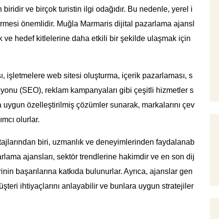
iridir ve birçok turistin ilgi odağıdır. Bu nedenle, yerel i
ştirmesi önemlidir. Muğla Marmaris dijital pazarlama ajansl
k ve hedef kitlelerine daha etkili bir şekilde ulaşmak için
ı, işletmelere web sitesi oluşturma, içerik pazarlaması, s
onu (SEO), reklam kampanyaları gibi çeşitli hizmetler s
ına uygun özelleştirilmiş çözümler sunarak, markalarını çev
mcı olurlar.
ntajlarından biri, uzmanlık ve deneyimlerinden faydalanab
rlama ajansları, sektör trendlerine hakimdir ve en son dij
rinin başarılarına katkıda bulunurlar. Ayrıca, ajanslar gen
 müşteri ihtiyaçlarını anlayabilir ve bunlara uygun stratejiler