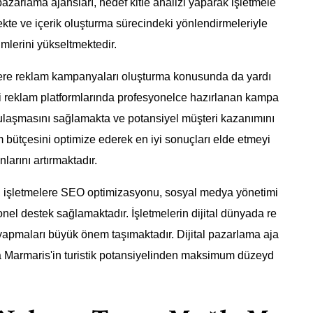
pazarlama ajansları, hedef kitle analizi yaparak işletmele
emekte ve içerik oluşturma sürecindeki yönlendirmeleriyle
imlerini yükseltmektedir.
elere reklam kampanyaları oluşturma konusunda da yardı
i reklam platformlarında profesyonelce hazırlanan kampa
n ulaşmasını sağlamakta ve potansiyel müşteri kazanımını
am bütçesini optimize ederek en iyi sonuçları elde etmeyi
arını artırmaktadır.
rı, işletmelere SEO optimizasyonu, sosyal medya yönetimi
nel destek sağlamaktadır. İşletmelerin dijital dünyada re
ği yapmaları büyük önem taşımaktadır. Dijital pazarlama aja
ğla Marmaris'in turistik potansiyelinden maksimum düzeyd