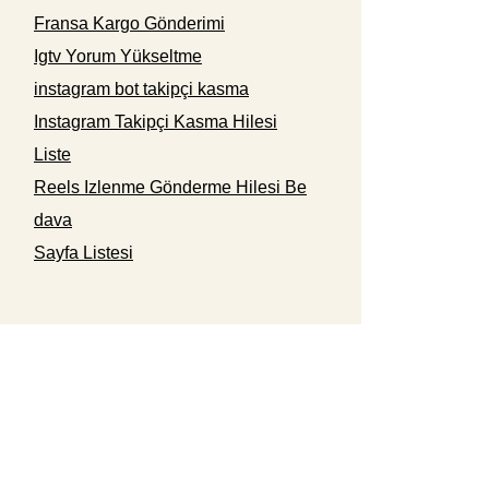
Fransa Kargo Gönderimi
Igtv Yorum Yükseltme
instagram bot takipçi kasma
Instagram Takipçi Kasma Hilesi
Liste
Reels Izlenme Gönderme Hilesi Be
dava
Sayfa Listesi