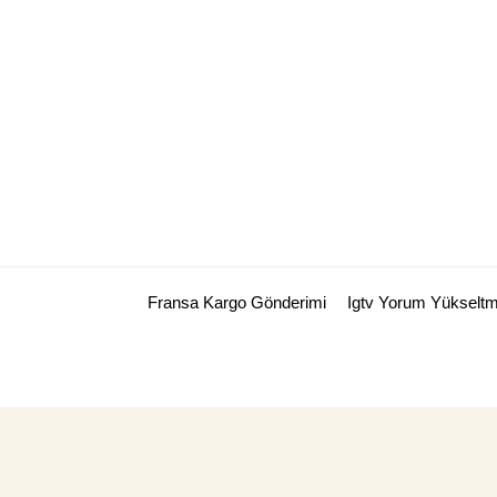
Skip
to
content
Fransa Kargo Gönderimi
Igtv Yorum Yükselt