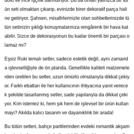
dolu ve ince işçilik barındırıyor. Bu da onları yalnızca bir tüt
ün seti olmaktan çıkarıp, evinizde birer dekoratif parça hali
ne getiriyor. Şahsen, misafirlerinizle olan sohbetlerinizde tü
tün setinizin şıklığı konuşmalarınıza rengârenk bir hava kat
abilir. Sizce de dekorasyonun bu kadar önemli bir parçası o
lamaz mı?
Eşsiz Ruki temalı setler, sadece estetik değil, aynı zamand
a işlevselliğiyle de ön planda. Genellikle kaliteli malzemele
rden üretilen bu setler, uzun ömürlü olmalarıyla dikkat çekiy
or. Farklı ebatları ile her kullanıcının ihtiyacına yanıt verece
k şekilde tasarlanmış setler, sade yapılarıyla da dikkat çeki
yor. Kim istemez ki, hem şık hem de işlevsel bir ürün kullan
mayı? Akılda kalıcı tasarım ve dayanıklılık bir arada!
Bu tütün setleri, bahçe partilerinden evdeki romantik akşam