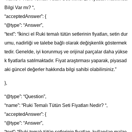
Bilgi Var mı? “,
“acceptedAnswer”: {
“@type”: “Answer”,
“text”: “İkinci el Ruki temalı tütün setlerinin fiyatları, setin dur
umu, nadirliği ve talebe bağlı olarak değişkenlik göstermek
tedir. Genelde, iyi korunmuş ve orijinal parçalar daha yükse
k fiyatlarla satılmaktadır. Fiyat araştırması yaparak, piyasad
aki güncel değerler hakkında bilgi sahibi olabilirsiniz.”
},
“@type”: “Question”,
“name”: “Ruki Temalı Tütün Seti Fiyatları Nedir? “,
“acceptedAnswer”: {
“@type”: “Answer”,
“text”: “Ruki temalı tütün setlerinin fiyatları, kullanılan malze