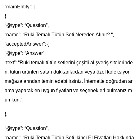
“mainEntity”: [
{
“@type”: “Question”,
“name”: “Ruki Temalı Tütün Seti Nereden Alınır? “,
“acceptedAnswer”: {
“@type”: “Answer”,
“text”: “Ruki temalı tütün setlerini çeşitli alışveriş sitelerinde
n, tütün ürünleri satan dükkanlardan veya özel koleksiyon
mağazalarından temin edebilirsiniz. İnternette doğrudan ar
ama yaparak en uygun fiyatları ve seçenekleri bulmanız m
ümkün.”
},
“@type”: “Question”,
“name”: “Ruki Temalı Tütün Seti İkinci El Fiyatları Hakkında