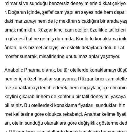
mimarisi ve sunduğu benzersiz deneyimlerle dikkat çekiyo
r. Doğanın içinde, şeffaf cam yapıları sayesinde hem dışarı
daki manzarayı hem de iç mekânın sıcaklığını bir arada yaş
amak mümkün. Rüzgar kırıcı cam oteller, özellikle tatilcileri
n gözdesi haline gelmiş durumda. Konforlu konaklama imk
ânları, lüks hizmet anlayışı ve estetik detaylarla dolu bir at
mosfer sunarak, misafirlerine unutulmaz anlar yaşatıyor.
Anabolic Pharma olarak, bu tür otellerde konaklamayı düşü
nenler için özel fırsatlar sunuyoruz. Rüzgar kırıcı cam otelle
rde konaklamayı tercih ederek, hem doğayla iç içe olmanın
keyfini çıkarabilir hem de konforlu bir tatil deneyimi yaşaya
bilirsiniz. Bu otellerdeki konaklama fiyatları, sundukları hiz
met kalitesine göre oldukça rekabetçi. Anahtar kelime fiyatl
arı, otelin sunduğu olanaklara göre değişiklik göstermekted
ir. Rüzgar kırıcı cam otellerde konaklamak için hemen sipar