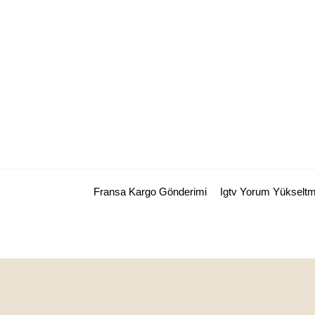
Skip
to
content
Fransa Kargo Gönderimi
Igtv Yorum Yükselt