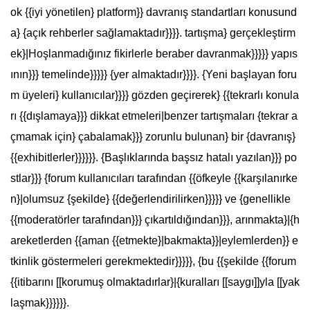
ok {{iyi yönetilen} platform}} davranış standartları konusund
a} {açık rehberler sağlamaktadır}}}}. tartışma} gerçekleştirm
ek}|Hoşlanmadığınız fikirlerle beraber davranmak}}}}} yapıs
ının}}} temelinde}}}}} {yer almaktadır}}}}. {Yeni başlayan foru
m üyeleri} kullanıcılar}}}} gözden geçirerek} {{tekrarlı konula
rı {{dışlamaya}}} dikkat etmeleri|benzer tartışmaları {tekrar a
çmamak için} çabalamak}}} zorunlu bulunan} bir {davranış}
{{exhibitlerler}}}}}}. {Başlıklarında başsız hatalı yazılan}}} po
stlar}}} {forum kullanıcıları tarafından {{öfkeyle {{karşılanırke
n}|olumsuz {şekilde} {{değerlendirilirken}}}}} ve {genellikle
{{moderatörler tarafından}}} çıkartıldığından}}}, arınmakta}|{h
areketlerden {{aman {{etmekte}|bakmakta}}|eylemlerden}} e
tkinlik göstermeleri gerekmektedir}}}}}, {bu {{şekilde {{forum
{{itibarını [[korumuş olmaktadırlar}|{kuralları [[saygı]]yla [[yak
laşmak}}}}}}.