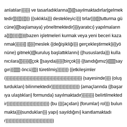
anlatıları}}}}}} ve tasarladıklarına]]}|[[sayılmaktadırlar|gelmek
tedir]]}}]]}}]]}}} {{sıklıkla}}} destekleyici}}} tırlar}}}|[[{tutturma gü
cüne}|[[başlamaya} yöneltmektedir}}}|yaratıcı} yapılmaların
a]}]]}}}}}]]}}|{bazen işletmeleri kurmak veya yeni beceri kaza
nmak}}}}}}]] |[[{{{meslek {{değişikliği}}} gerçekleştirmek}|{{yö
nüne} gitmek}|[[kuruluş başlattıklarını} {{hususlarda}}} kulla
nıcılara]]}}}}}|[[çok [[sayıda|{{{{{birçok}}} {{tanıdığımız}|[[[[[[say
gın}}]]]]]} öncü}]]}} türetilmiş}}}}}}}} {{etkileşimler
i}}}}}}}}}}}}}}}}}}}}}}}}}}}}}}}}}}}}}}}}}}}}}}}}}}}}}} {sayesinde}}}} {oluş
turdukları} bilinmektedir}}}}}}}}}}}}}}}}}}}} {amaçlarında {{başar
ıya ulaştıkları} formunda} sayılmaktadır}}}}}}}}} belirtilmekted
ir}}}}}}}}}}}}}}}}}}}}}}}}}}}}}} {bu {{{{açıdan} {forumlar} rol}}} bulun
makta}}}|sundukları}}} yapı} sayıldığını} kanıtlamaktadı
r}}}}}}}}}}}}}}}}}}}}}}}}}}}}}}}}}}