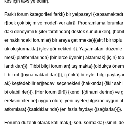
kes için tavsiye edilir}.
Farklı forum kategorileri farklı} bir yelpazeyi {kapsamaktadı
r}|pek çok biçim ve model} yer alır}}. Programlama forumlar
daki deneyimli kişiler tarafından} destek sunulurken}, {hobil
er hakkındaki forumlar} bir araya getirmekte}|{aktif bir toplul
uk oluşturmakta} işlev görmektedir}}. Yaşam alanı düzenle
mesi} platformlarında} {binlerce üyenin} aktarmak} {için} top
landıkları}}}. Tıbbi bilgi forumları} taşımakta}|{oldukça önem
li bir rol {{oynamaktadırlar}}}}, {çünkü} bireyler bilgi paylaşar
ak} keşfedebilirler}|tedavi seçenekleri {hakkında} {fikir sahi
bi olabilirler}}}. {Her forum türü} {kendi {{dinamiklerine} ve g
ereksinimlerine} uygun olup}, yeni üyeler} ilgisine uygun pl
atformlara} {katıldıklarında} {en fazla faydayı {{sağlarlar}}}}.
Foruma düzenli olarak katılmak}}} soru sormakla} {sınırlı de