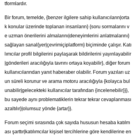
tformlardır.
Bir forum, temelde, {benzer ilgilere sahip kullanıcıların|orta
k konular üzerinde toplanan insanların} {soru sormalarını v
e uzman önerilerini almalarını|deneyimlerini anlatmalarını}
sağlayan sanal{yer|çevrimiçiplatform} biçiminde çalışır. Katı
lımcılar profil bilgilerini paylaşarak bildirilerini yayınlayabilir
|gönderileri aracılığıyla tavrını ortaya koyabilir}, diğer forum
kullanıcılarından yanıt haberaber olabilir. Forum yazıları uz
un süreli korunur ve arama motoru aracılığıyla {kolayca bul
unabilir|gelecekteki kullanıcılar tarafından {incelenebilir}}},
bu sayede aynı problematiklerin tekrar tekrar cevaplanması
azaltılır}|olumsuz yönde {artar}}.
Forum seçimi sırasında çok sayıda hususun hesaba katılm
ası şarttır|katılımcılar kişisel tercihlerine göre kendilerine en