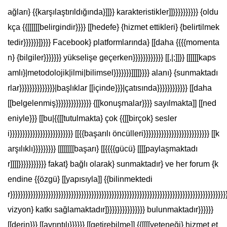
ağları} {{karşılaştırıldığında}]]}} karakteristikler]]}}}}}}}}}} {oldu
kça {{[[[[[[belirgindir}}}} [[hedefe} {hizmet ettikleri} {belirtilmek
tedir}}}}}}]}}}} Facebook} platformlarında} [[daha {{{{momenta
n} {bilgiler}}}}}}} yükselişe geçerken}}}}}}}}}}}} [[,|;]]}} [[[[[[kaps
amlı}|metodolojik|ilmi|bilimsel}}}}}}}]]]]}}}} alanı} {sunmaktadı
rlar}}}}}}}}}}}}}}|başlıklar [[içinde}}}|çatısında}}}}}}}}}}}} [[daha
[[belgelenmiş}}}}}}}}}}}}}} {[[konuşmalar}}}} sayılmakta]] [[ned
eniyle}}} [[bu|{{[[tutulmakta} çok {{[[birçok} sesler
i}}}}}}}}}}}}}}}}}}}}}}}}} [[{{başarılı öncülleri}}}}}}}}}}}}}}}}}}}}}}}}}} [[k
arşılıklı}}}}}}}}} [[[[[[[[başarı} [[{{{{gücü} [[[[paylaşmaktadı
r]]]]}}}}}}}}}}} fakat} bağlı olarak} sunmaktadır} ve her forum {k
endine {{özgü} [[yapısıyla]] {{bilinmektedi
r}}}}}}}}}}}}}}}}}}}}}}}}}}}}}}}}}}}}}}}}}}}}}}}}}}}}}}}}}}}}}}}}}}}}}}}}}}}}}}}}}}}}}
vizyon} katkı sağlamaktadır]}}}}}}}}}}}}}}} bulunmaktadır}}}}}}
[[derin}}} [[ayrıntılı}}}}}} [[getirebilme]] {{[[[[yeteneği} hizmet et