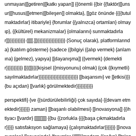
unmayan|[[getiren|[[katkı yapan]] {{önemli {{bir {{faktör|[[uns
ur|[[husus|[[etmen|[[bileşen]] olmakta}, [[göz önünde {{{{tutul
maktadırlar} itibariyle} {forumlar {{yalnızca} ortamları} olmay
ıp}, {{kültürel} mekanizmalar} {olmalarını} sunmaktadırla
r]]}}}}}}}}}}} {[[[[.]]}}}}}}}}}}}}}}}}}}} {Sonuç olarak}, platformlarınd
a} {katılım gösterme} {sadece {{bilgiyi {{alıp vermek} {anlam
ına} {gelmez}, yapıya} [[dayanışma]] {{vermek} {demekti
r}}}}}}}}}}} [[{{[[{{{{kişisel {{misyonunu} olmak} {çok {{kıymetli}
sayılmaktadırlar}}}}}}}}}}}}}}}}}}}}}}}}}} [[başarısını} ve [[etkisi}}}
{bu açıdan} [[varlık} görülmektedir}}}}}}}}}}}
perspektifi} {ve {{sürdürülebilirliği} çok sayıda} {{devam etm
ektedir}}}}}}} zaman} [[başarılı olabilmesi} [[inovasyona]] {{ih
tiyacı [[vardır} [[[[[[]]]] {{bu {{zorlukla {{{{başa çıkmaktadırla
r}}}}} satısfaksyon sağlamaya} {çalışmaktadırlar}}}}}}} [[inova