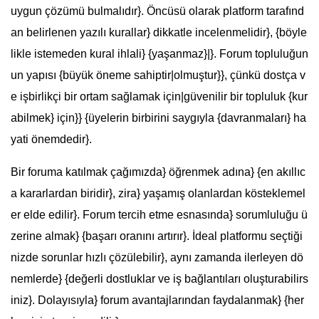
uygun çözümü bulmalıdır}. Öncüsü olarak platform tarafınd
an belirlenen yazılı kurallar} dikkatle incelenmelidir}, {böyle
likle istemeden kural ihlali} {yaşanmaz}|}. Forum topluluğun
un yapısı {büyük öneme sahiptir|olmuştur}}, çünkü dostça v
e işbirlikçi bir ortam sağlamak için|güvenilir bir topluluk {kur
abilmek} için}} {üyelerin birbirini saygıyla {davranmaları} ha
yati önemdedir}.
Bir foruma katılmak çağımızda} öğrenmek adına} {en akıllıc
a kararlardan biridir}, zira} yaşamış olanlardan kösteklemel
er elde edilir}. Forum tercih etme esnasında} sorumluluğu ü
zerine almak} {başarı oranını artırır}. İdeal platformu seçtiği
nizde sorunlar hızlı çözülebilir}, aynı zamanda ilerleyen dö
nemlerde} {değerli dostluklar ve iş bağlantıları oluşturabilirs
iniz}. Dolayısıyla} forum avantajlarından faydalanmak} {her