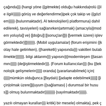
çağında}}} {hangi yöne {{gitmekte} olduğu hakkında|rolü {{il
e ilgili}}}}}} görüş ve değerlendirme}|pek çok takip ve {{gözl
em}}}}} {bulunmaktadır}. AI teknolojileri} platformuna} dahil
edilerek}, tavsiyeleri} sağlanırken|artırmak} {amacıyla}|mod
ern yoluyla]] ve} [[doğru]] [[sonuçları]]}} [[vermek üzere} işlev
görmektedir}]]}}}}}}}. {Mobil uygulamalar} {forum erişimini {{k
olay hale getirirken}, {{hareketli} yapısında}}} vakitleri bulab
ilmekte}}}}}}}. bilgi aktarımı}}} yapısını}|{modernleşen {{tasarı
mını}}}}} {değiştirmektedir}}}. {Forum kullanıcıları}}} {bu {{tek
nolojik gelişmelerin}}}}} oranda} {yararlanabilmek} için|
{{{{{mümkün olduğunca [[faydalı} [[adapte edebilmek}}}}]] [[i
çin|olmak üzere]]|{uyum {{sağlaması} } durumsal bir husu
s]]} olmuş bulunmaktadır|}}}}}}}} {sayılmaktadır}}}}}}.
yazılı olmayan kuralları}}} kritik} bir mesele} olmakta}, pek ç