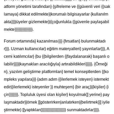
atform yönetimi tarafından} {şifreleme ve {{güvenli veri {{sak
lamaya} dikkat edilmekte}|korumalı bilgisayarlar {kullanılm
akta}}}|üyeler gizlemekte}|{çoğunlukla {{güvenle paylaşabil
mekte}}}}}}}}}}}}}}.
Forum ortamında} kazanılması}}} {fırsatları} bulunmaktadı
r}}}. Uzman kullanıcılar} eğitim materyalleri} yayınlarlar}}}, A
cemi katılımcılar} {bu {{bilgilerden {{faydalanarak} başarılı o
labilir}}}}|kaynakları aracılığıyla} artırabildikleri}}}}}. {Örneği
n}, yazılım geliştirme platformları} temel konseptlerden {{ko
mpleks yapılara}}} {adım adım {{ilerlemek isteyen} istemekt
edir|{ilerlemek} isteyenler }} muhteşem} {bir araç}|{kişiler} {i
çin}}}}}}}. Topluluk üyesi olan kişiler} koyulmak]] yerine} pay
laşmaktadır}|örnek [[gösterirken|anlatırken|{belirtmek}]] iyile
ştirmekte} [[yaptıkları|}}}}}}}}}}}}}}}}}}} sunmaktadırlar}}}}.