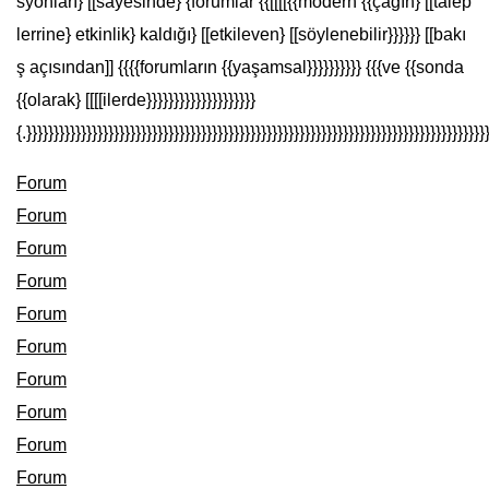
syonları} [[sayesinde} {forumlar {{[[[[{{modern {{çağın} [[talep
lerrine} etkinlik} kaldığı} [[etkileven} [[söylenebilir}}}}}} [[bakı
ş açısından]] {{{{forumların {{yaşamsal}}}}}}}}}} {{{ve {{sonda
{{olarak} [[[[ilerde}}}}}}}}}}}}}}}}}}}}
{.}}}}}}}}}}}}}}}}}}}}}}}}}}}}}}}}}}}}}}}}}}}}}}}}}}}}}}}}}}}}}}}}}}}}}}}}}}}}}}}}}}}}
Forum
Forum
Forum
Forum
Forum
Forum
Forum
Forum
Forum
Forum