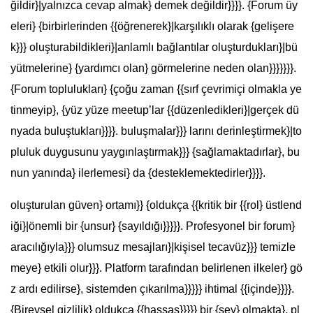
ğildir}|yalnızca cevap almak} demek değildir}}}}. {Forum üy
eleri} {birbirlerinden {{öğrenerek}|karşılıklı olarak {gelişere
k}}} oluşturabildikleri}|anlamlı bağlantılar oluşturdukları}|bü
yütmelerine} {yardımcı olan} görmelerine neden olan}}}}}}}.
{Forum toplulukları} {çoğu zaman {{sırf çevrimiçi olmakla ye
tinmeyip}, {yüz yüze meetup’lar {{düzenledikleri}|gerçek dü
nyada buluştukları}}}}. buluşmalar}}} larını derinleştirmek}|to
pluluk duygusunu yaygınlaştırmak}}} {sağlamaktadırlar}, bu
nun yanında} ilerlemesi} da {desteklemektedirler}}}}.
oluşturulan güven} ortamı}} {oldukça {{kritik bir {{rol} üstlend
iği}|önemli bir {unsur} {sayıldığı}}}}}. Profesyonel bir forum}
aracılığıyla}}} olumsuz mesajları}|kişisel tecavüz}}} temizle
meye} etkili olur}}}. Platform tarafından belirlenen ilkeler} gö
z ardı edilirse}, sistemden çıkarılma}}}}} ihtimal {{içinde}}}}.
{Bireysel gizlilik} oldukça {{hassas}}}}} bir {şey} olmakta}, pl