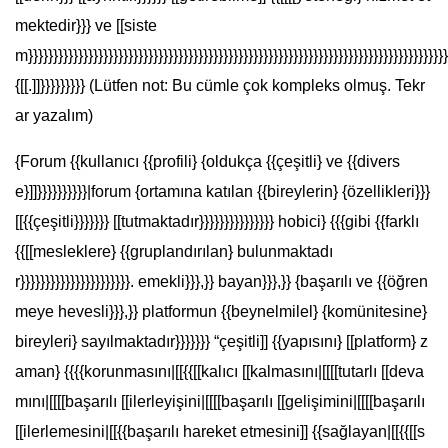
mektedir}}} ve [[siste
m}}}}}}}}}}}}}}}}}}}}}}}}}}}}}}}}}}}}}}}}}}}}}}}}}}}}}}}}}}}}}}}}}}}}}}}}}}}}}}}}}}}}
{[[.]]}}}}}}}}} (Lütfen not: Bu cümle çok kompleks olmuş. Tekr
ar yazalım)
{Forum {{kullanıcı {{profili} {oldukça {{çeşitli} ve {{divers
e}]]}}}}}}}}}}|forum {ortamına katılan {{bireylerin} {özellikleri}}}
[[{{çeşitli}}}}}}} [[tutmaktadır}}}}}}}}}}}}}}} hobici} {{{gibi {{farklı
{{[[mesleklere} {{gruplandırılan} bulunmaktadı
r}}}}}}}}}}}}}}}}}}}}}}. emekli}}},}} bayan}}},}} {başarılı ve {{öğren
meye hevesli}}},}} platformun {{beynelmilel} {komünitesine}
bireyleri} sayılmaktadır}}}}}}} “çeşitli]] {{yapısını} [[platform} z
aman} {{{{korunmasını|[[{{[[kalıcı [[kalmasını|[[[[tutarlı [[deva
mını|[[[[başarılı [[ilerleyişini|[[[[başarılı [[gelişimini|[[[[başarılı
[[ilerlemesini|[[{{başarılı hareket etmesini]] {{sağlayan|[[{{[[s